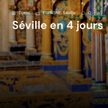
Djami
ESPAGNE
,
Séville
0
Séville en 4 jours